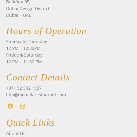
Building 05,
Dubai Design District,
Dubai – UAE
Hours of Operation
Sunday to Thursday
12 PM – 10:30PM
Friday & Saturday
12 PM – 11:30 PM
Contact Details
+971 52 542 1937
info@mohallarestaurant.com
F
I
a
n
Quick Links
c
s
e
t
About Us
b
a