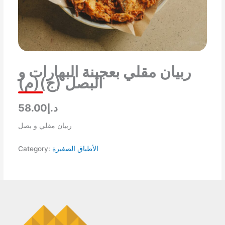
ربيان مقلي بعجينة البهارات و
البصل (ج)(م)
د.إ58.00
ربيان مقلي و بصل
Category:
الأطباق الصغيرة